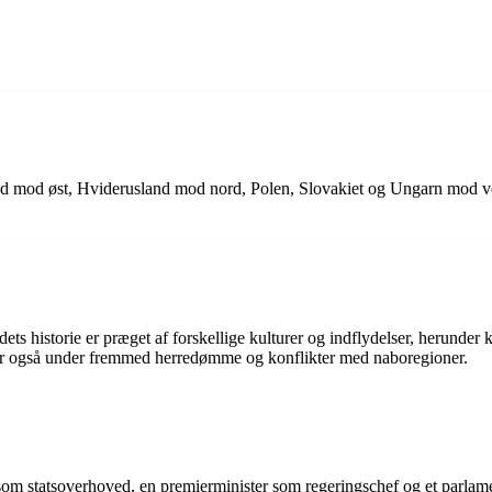
sland mod øst, Hviderusland mod nord, Polen, Slovakiet og Ungarn mod
Landets historie er præget af forskellige kulturer og indflydelser, herun
ar også under fremmed herredømme og konflikter med naboregioner.
om statsoverhoved, en premierminister som regeringschef og et parlam