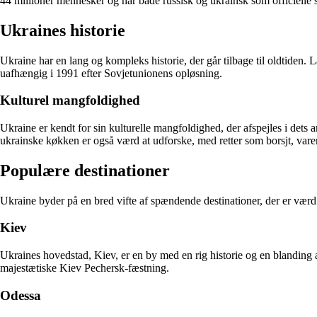
44 millioner mennesker og har både russisk og ukrainsk som officielle 
Ukraines historie
Ukraine har en lang og kompleks historie, der går tilbage til oldtiden.
uafhængig i 1991 efter Sovjetunionens opløsning.
Kulturel mangfoldighed
Ukraine er kendt for sin kulturelle mangfoldighed, der afspejles i dets
ukrainske køkken er også værd at udforske, med retter som borsjt, varen
Populære destinationer
Ukraine byder på en bred vifte af spændende destinationer, der er værd
Kiev
Ukraines hovedstad, Kiev, er en by med en rig historie og en blanding a
majestætiske Kiev Pechersk-fæstning.
Odessa