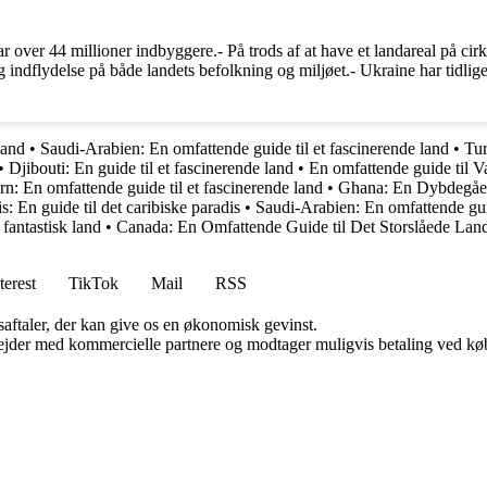
ar over 44 millioner indbyggere.- På trods af at have et landareal på c
g indflydelse på både landets befolkning og miljøet.- Ukraine har tidli
land
•
Saudi-Arabien: En omfattende guide til et fascinerende land
•
Tur
•
Djibouti: En guide til et fascinerende land
•
En omfattende guide til V
n: En omfattende guide til et fascinerende land
•
Ghana: En Dybdegåen
s: En guide til det caribiske paradis
•
Saudi-Arabien: En omfattende guid
 fantastisk land
•
Canada: En Omfattende Guide til Det Storslåede Lan
terest
TikTok
Mail
RSS
saftaler, der kan give os en økonomisk gevinst.
jder med kommercielle partnere og modtager muligvis betaling ved køb.