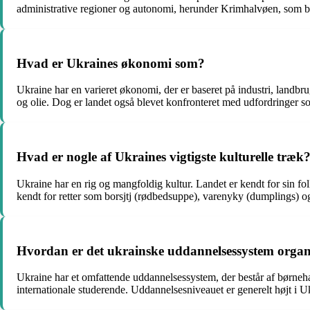
administrative regioner og autonomi, herunder Krimhalvøen, som bl
Hvad er Ukraines økonomi som?
Ukraine har en varieret økonomi, der er baseret på industri, landbr
og olie. Dog er landet også blevet konfronteret med udfordringer som 
Hvad er nogle af Ukraines vigtigste kulturelle træk
Ukraine har en rig og mangfoldig kultur. Landet er kendt for sin f
kendt for retter som borsjtj (rødbedsuppe), varenyky (dumplings) og
Hvordan er det ukrainske uddannelsessystem organ
Ukraine har et omfattende uddannelsessystem, der består af børneha
internationale studerende. Uddannelsesniveauet er generelt højt i U