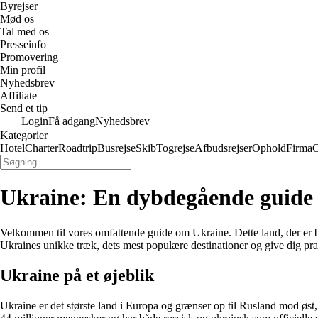
Byrejser
Mød os
Tal med os
Presseinfo
Promovering
Min profil
Nyhedsbrev
Affiliate
Send et tip
Login
Få adgang
Nyhedsbrev
Kategorier
Hotel
Charter
Roadtrip
Busrejse
Skib
Togrejse
Afbudsrejser
Ophold
Firma
O
Ukraine: En dybdegående guide t
Velkommen til vores omfattende guide om Ukraine. Dette land, der er bel
Ukraines unikke træk, dets mest populære destinationer og give dig prakt
Ukraine på et øjeblik
Ukraine er det største land i Europa og grænser op til Rusland mod 