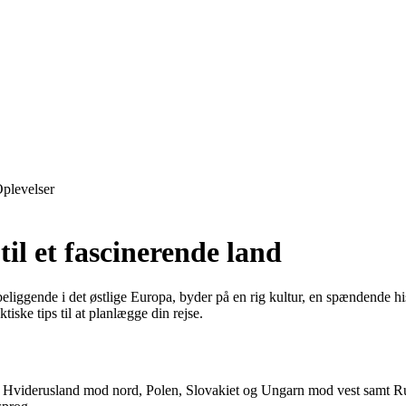
plevelser
il et fascinerende land
iggende i det østlige Europa, byder på en rig kultur, en spændende hist
iske tips til at planlægge din rejse.
øst, Hviderusland mod nord, Polen, Slovakiet og Ungarn mod vest sam