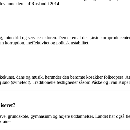
ev annekteret af Rusland i 2014.
ug, minedrift og servicesektoren. Den er en af de største kornproducente
korruption, ineffektivitet og politisk ustabilitet.
?
olkekunst, dans og musik, herunder den berømte kosakker folkeopera. An
 salo (svinefedt). Traditionelle festligheder såsom Påske og Ivan Kupala
iseret?
ve, grundskole, gymnasium og højere uddannelser. Landet har også flere
kraine.