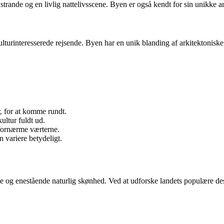
ande og en livlig nattelivsscene. Byen er også kendt for sin unikke 
lturinteresserede rejsende. Byen har en unik blanding af arkitektoniske 
, for at komme rundt.
ultur fuldt ud.
 fornærme værterne.
n variere betydeligt.
 og enestående naturlig skønhed. Ved at udforske landets populære destin