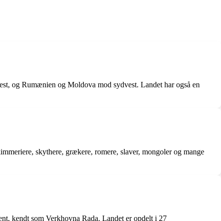
 vest, og Rumænien og Moldova mod sydvest. Landet har også en
der kimmeriere, skythere, grækere, romere, slaver, mongoler og mange
ent, kendt som Verkhovna Rada. Landet er opdelt i 27