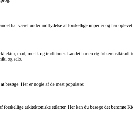
sprog.
 Landet har været under indflydelse af forskellige imperier og har ople
 arkitektur, mad, musik og traditioner. Landet har en rig folkemusiktra
iki og salo.
 at besøge. Her er nogle af de mest populære:
f forskellige arkitektoniske stilarter. Her kan du besøge det berømte K