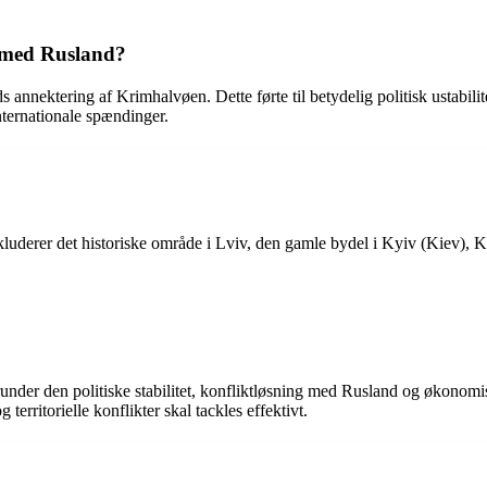
n med Rusland?
nnektering af Krimhalvøen. Dette førte til betydelig politisk ustabili
nternationale spændinger.
nkluderer det historiske område i Lviv, den gamle bydel i Kyiv (Kiev),
runder den politiske stabilitet, konfliktløsning med Rusland og økonomis
territorielle konflikter skal tackles effektivt.