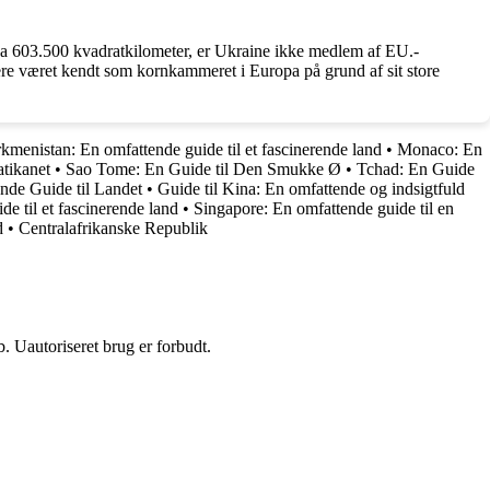
irka 603.500 kvadratkilometer, er Ukraine ikke medlem af EU.-
gere været kendt som kornkammeret i Europa på grund af sit store
kmenistan: En omfattende guide til et fascinerende land
•
Monaco: En
atikanet
•
Sao Tome: En Guide til Den Smukke Ø
•
Tchad: En Guide
de Guide til Landet
•
Guide til Kina: En omfattende og indsigtfuld
e til et fascinerende land
•
Singapore: En omfattende guide til en
d
•
Centralafrikanske Republik
 Uautoriseret brug er forbudt.