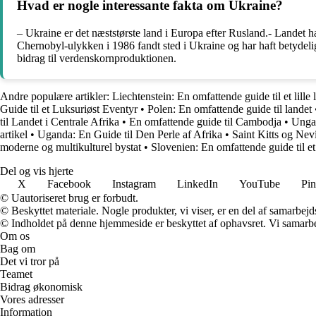
Hvad er nogle interessante fakta om Ukraine?
– Ukraine er det næststørste land i Europa efter Rusland.- Landet h
Chernobyl-ulykken i 1986 fandt sted i Ukraine og har haft betydeli
bidrag til verdenskornproduktionen.
Andre populære artikler:
Liechtenstein: En omfattende guide til et lille 
Guide til et Luksuriøst Eventyr
•
Polen: En omfattende guide til landet
til Landet i Centrale Afrika
•
En omfattende guide til Cambodja
•
Ungar
artikel
•
Uganda: En Guide til Den Perle af Afrika
•
Saint Kitts og Nevi
moderne og multikulturel bystat
•
Slovenien: En omfattende guide til et
Del og vis hjerte
X
Facebook
Instagram
LinkedIn
YouTube
Pin
© Uautoriseret brug er forbudt.
© Beskyttet materiale. Nogle produkter, vi viser, er en del af samarbejd
© Indholdet på denne hjemmeside er beskyttet af ophavsret. Vi samarbe
Om os
Bag om
Det vi tror på
Teamet
Bidrag økonomisk
Vores adresser
Information