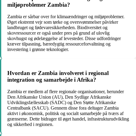
miljøproblemer Zambia?
Zambia er sårbar over for klimaændringer og miljøproblemer.
Øget ekstremt vejr som tørke og oversvømmelser påvirker
landbruget og fødevaresikkerheden. Biodiversitet og
skovressourcer er også under pres på grund af ulovlig
skovhugst og ødelæggelse af levesteder. Disse udfordringer
kræver tilpasning, bæredygtig ressourceforvaltning og
investering i grønne teknologier.
Hvordan er Zambia involveret i regional
integration og samarbejde i Afrika?
Zambia er medlem af flere regionale organisationer, herunder
Den Afrikanske Union (AU), Den Sydlige Afrikanske
Udviklingsfællesskab (SADC) og Den Støtte Afrikanske
Centralbank (SACU). Gennem disse fora deltager Zambia
aktivt i økonomisk, politisk og socialt samarbejde på tværs af
grænserne. Dette bidrager til øget handel, infrastrukturudvikling
og sikkerhed i regionen.