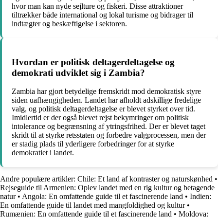
hvor man kan nyde sejlture og fiskeri. Disse attraktioner
tiltrækker både international og lokal turisme og bidrager til
indtægter og beskæftigelse i sektoren.
Hvordan er politisk deltagerdeltagelse og
demokrati udviklet sig i Zambia?
Zambia har gjort betydelige fremskridt mod demokratisk styre
siden uafhængigheden. Landet har afholdt adskillige fredelige
valg, og politisk deltagerdeltagelse er blevet styrket over tid.
Imidlertid er der også blevet rejst bekymringer om politisk
intolerance og begrænsning af ytringsfrihed. Der er blevet taget
skridt til at styrke retsstaten og forbedre valgprocessen, men der
er stadig plads til yderligere forbedringer for at styrke
demokratiet i landet.
Andre populære artikler:
Chile: Et land af kontraster og naturskønhed
•
Rejseguide til Armenien: Oplev landet med en rig kultur og betagende
natur
•
Angola: En omfattende guide til et fascinerende land
•
Indien:
En omfattende guide til landet med mangfoldighed og kultur
•
Rumænien: En omfattende guide til et fascinerende land
•
Moldova: