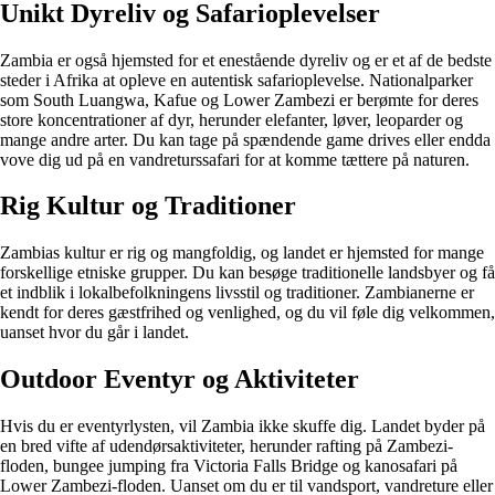
Unikt Dyreliv og Safarioplevelser
Zambia er også hjemsted for et enestående dyreliv og er et af de bedste
steder i Afrika at opleve en autentisk safarioplevelse. Nationalparker
som South Luangwa, Kafue og Lower Zambezi er berømte for deres
store koncentrationer af dyr, herunder elefanter, løver, leoparder og
mange andre arter. Du kan tage på spændende game drives eller endda
vove dig ud på en vandreturssafari for at komme tættere på naturen.
Rig Kultur og Traditioner
Zambias kultur er rig og mangfoldig, og landet er hjemsted for mange
forskellige etniske grupper. Du kan besøge traditionelle landsbyer og få
et indblik i lokalbefolkningens livsstil og traditioner. Zambianerne er
kendt for deres gæstfrihed og venlighed, og du vil føle dig velkommen,
uanset hvor du går i landet.
Outdoor Eventyr og Aktiviteter
Hvis du er eventyrlysten, vil Zambia ikke skuffe dig. Landet byder på
en bred vifte af udendørsaktiviteter, herunder rafting på Zambezi-
floden, bungee jumping fra Victoria Falls Bridge og kanosafari på
Lower Zambezi-floden. Uanset om du er til vandsport, vandreture eller