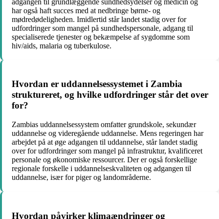
adgangen til grundlæggende sundhedsydelser og medicin og
har også haft succes med at nedbringe børne- og
mødredødeligheden. Imidlertid står landet stadig over for
udfordringer som mangel på sundhedspersonale, adgang til
specialiserede tjenester og bekæmpelse af sygdomme som
hiv/aids, malaria og tuberkulose.
Hvordan er uddannelsessystemet i Zambia
struktureret, og hvilke udfordringer står det over
for?
Zambias uddannelsessystem omfatter grundskole, sekundær
uddannelse og videregående uddannelse. Mens regeringen har
arbejdet på at øge adgangen til uddannelse, står landet stadig
over for udfordringer som mangel på infrastruktur, kvalificeret
personale og økonomiske ressourcer. Der er også forskellige
regionale forskelle i uddannelseskvaliteten og adgangen til
uddannelse, især for piger og landområderne.
Hvordan påvirker klimaændringer og