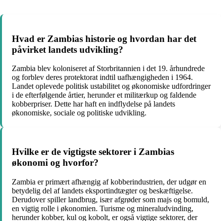
Hvad er Zambias historie og hvordan har det
påvirket landets udvikling?
Zambia blev koloniseret af Storbritannien i det 19. århundrede
og forblev deres protektorat indtil uafhængigheden i 1964.
Landet oplevede politisk ustabilitet og økonomiske udfordringer
i de efterfølgende årtier, herunder et militærkup og faldende
kobberpriser. Dette har haft en indflydelse på landets
økonomiske, sociale og politiske udvikling.
Hvilke er de vigtigste sektorer i Zambias
økonomi og hvorfor?
Zambia er primært afhængig af kobberindustrien, der udgør en
betydelig del af landets eksportindtægter og beskæftigelse.
Derudover spiller landbrug, især afgrøder som majs og bomuld,
en vigtig rolle i økonomien. Turisme og mineraludvinding,
herunder kobber, kul og kobolt, er også vigtige sektorer, der