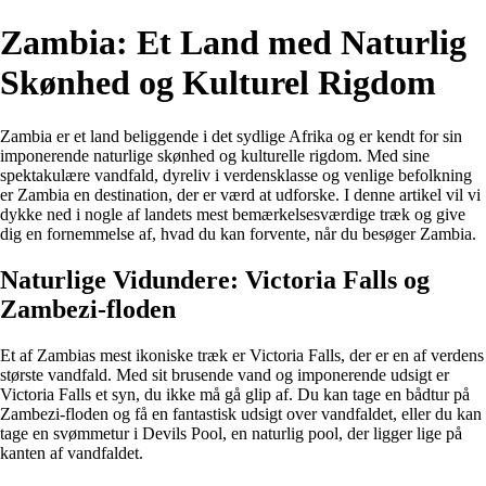
Zambia: Et Land med Naturlig
Skønhed og Kulturel Rigdom
Zambia er et land beliggende i det sydlige Afrika og er kendt for sin
imponerende naturlige skønhed og kulturelle rigdom. Med sine
spektakulære vandfald, dyreliv i verdensklasse og venlige befolkning
er Zambia en destination, der er værd at udforske. I denne artikel vil vi
dykke ned i nogle af landets mest bemærkelsesværdige træk og give
dig en fornemmelse af, hvad du kan forvente, når du besøger Zambia.
Naturlige Vidundere: Victoria Falls og
Zambezi-floden
Et af Zambias mest ikoniske træk er Victoria Falls, der er en af verdens
største vandfald. Med sit brusende vand og imponerende udsigt er
Victoria Falls et syn, du ikke må gå glip af. Du kan tage en bådtur på
Zambezi-floden og få en fantastisk udsigt over vandfaldet, eller du kan
tage en svømmetur i Devils Pool, en naturlig pool, der ligger lige på
kanten af vandfaldet.