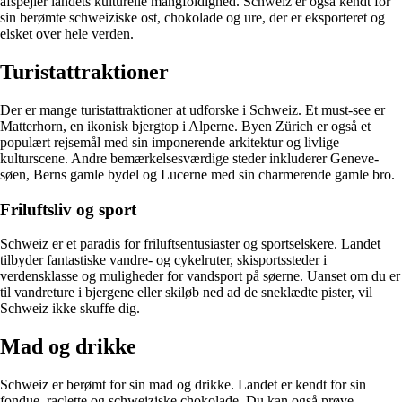
afspejler landets kulturelle mangfoldighed. Schweiz er også kendt for
sin berømte schweiziske ost, chokolade og ure, der er eksporteret og
elsket over hele verden.
Turistattraktioner
Der er mange turistattraktioner at udforske i Schweiz. Et must-see er
Matterhorn, en ikonisk bjergtop i Alperne. Byen Zürich er også et
populært rejsemål med sin imponerende arkitektur og livlige
kulturscene. Andre bemærkelsesværdige steder inkluderer Geneve-
søen, Berns gamle bydel og Lucerne med sin charmerende gamle bro.
Friluftsliv og sport
Schweiz er et paradis for friluftsentusiaster og sportselskere. Landet
tilbyder fantastiske vandre- og cykelruter, skisportssteder i
verdensklasse og muligheder for vandsport på søerne. Uanset om du er
til vandreture i bjergene eller skiløb ned ad de sneklædte pister, vil
Schweiz ikke skuffe dig.
Mad og drikke
Schweiz er berømt for sin mad og drikke. Landet er kendt for sin
fondue, raclette og schweiziske chokolade. Du kan også prøve