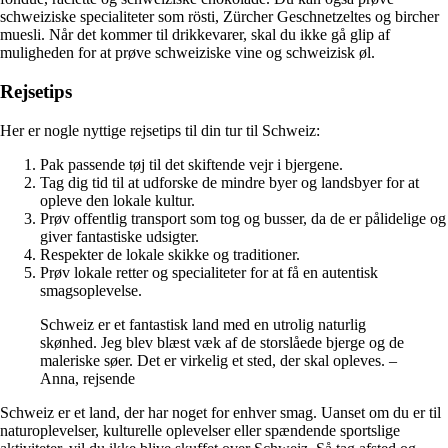
schweiziske specialiteter som rösti, Zürcher Geschnetzeltes og bircher
muesli. Når det kommer til drikkevarer, skal du ikke gå glip af
muligheden for at prøve schweiziske vine og schweizisk øl.
Rejsetips
Her er nogle nyttige rejsetips til din tur til Schweiz:
Pak passende tøj til det skiftende vejr i bjergene.
Tag dig tid til at udforske de mindre byer og landsbyer for at
opleve den lokale kultur.
Prøv offentlig transport som tog og busser, da de er pålidelige og
giver fantastiske udsigter.
Respekter de lokale skikke og traditioner.
Prøv lokale retter og specialiteter for at få en autentisk
smagsoplevelse.
Schweiz er et fantastisk land med en utrolig naturlig
skønhed. Jeg blev blæst væk af de storslåede bjerge og de
maleriske søer. Det er virkelig et sted, der skal opleves. –
Anna, rejsende
Schweiz er et land, der har noget for enhver smag. Uanset om du er til
naturoplevelser, kulturelle oplevelser eller spændende sportslige