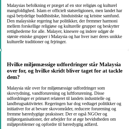
Malaysias befolkning er præget af en stor religiøs og kulturel
mangfoldighed. Islam er officielt statsreligionen, men landet har
også betydelige buddhistiske, hinduistiske og kristne samfund.
Den malaysiske regering har politikker, der fremmer harmoni
mellem forskellige religiøse og kulturelle grupper og beskytter
rettighederne for alle. Malayer, kinesere og indere udgør de
største etniske grupper i Malaysia og har hver især deres unikke
kulturelle traditioner og fejringer.
Hvilke miljømæssige udfordringer står Malaysia
over for, og hvilke skridt bliver taget for at tackle
dem?
Malaysia står over for miljømæssige udfordringer som
skovrydning, vandforurening og luftforurening. Disse
udfordringer er primært relateret til landets industrielle og
landbrugsaktiviteter. Regeringen har dog vedtaget politikker og
initiativer for at bevare skovområder, reducere forurening og
fremme bæredygtige praksisser. Der er også NGOer og
miljøorganisationer, der arbejder for at øge bevidstheden om
miljøproblemer og opfordre til bæredygtig adfærd.