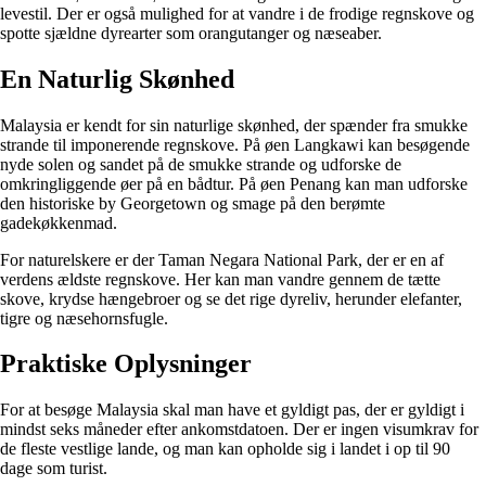
levestil. Der er også mulighed for at vandre i de frodige regnskove og
spotte sjældne dyrearter som orangutanger og næseaber.
En Naturlig Skønhed
Malaysia er kendt for sin naturlige skønhed, der spænder fra smukke
strande til imponerende regnskove. På øen Langkawi kan besøgende
nyde solen og sandet på de smukke strande og udforske de
omkringliggende øer på en bådtur. På øen Penang kan man udforske
den historiske by Georgetown og smage på den berømte
gadekøkkenmad.
For naturelskere er der Taman Negara National Park, der er en af
verdens ældste regnskove. Her kan man vandre gennem de tætte
skove, krydse hængebroer og se det rige dyreliv, herunder elefanter,
tigre og næsehornsfugle.
Praktiske Oplysninger
For at besøge Malaysia skal man have et gyldigt pas, der er gyldigt i
mindst seks måneder efter ankomstdatoen. Der er ingen visumkrav for
de fleste vestlige lande, og man kan opholde sig i landet i op til 90
dage som turist.