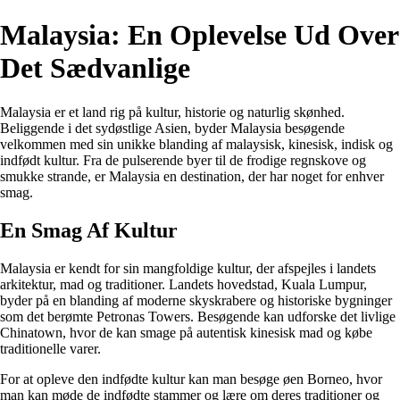
Malaysia: En Oplevelse Ud Over
Det Sædvanlige
Malaysia er et land rig på kultur, historie og naturlig skønhed.
Beliggende i det sydøstlige Asien, byder Malaysia besøgende
velkommen med sin unikke blanding af malaysisk, kinesisk, indisk og
indfødt kultur. Fra de pulserende byer til de frodige regnskove og
smukke strande, er Malaysia en destination, der har noget for enhver
smag.
En Smag Af Kultur
Malaysia er kendt for sin mangfoldige kultur, der afspejles i landets
arkitektur, mad og traditioner. Landets hovedstad, Kuala Lumpur,
byder på en blanding af moderne skyskrabere og historiske bygninger
som det berømte Petronas Towers. Besøgende kan udforske det livlige
Chinatown, hvor de kan smage på autentisk kinesisk mad og købe
traditionelle varer.
For at opleve den indfødte kultur kan man besøge øen Borneo, hvor
man kan møde de indfødte stammer og lære om deres traditioner og