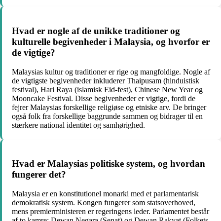
Hvad er nogle af de unikke traditioner og
kulturelle begivenheder i Malaysia, og hvorfor er
de vigtige?
Malaysias kultur og traditioner er rige og mangfoldige. Nogle af
de vigtigste begivenheder inkluderer Thaipusam (hinduistisk
festival), Hari Raya (islamisk Eid-fest), Chinese New Year og
Mooncake Festival. Disse begivenheder er vigtige, fordi de
fejrer Malaysias forskellige religiøse og etniske arv. De bringer
også folk fra forskellige baggrunde sammen og bidrager til en
stærkere national identitet og samhørighed.
Hvad er Malaysias politiske system, og hvordan
fungerer det?
Malaysia er en konstitutionel monarki med et parlamentarisk
demokratisk system. Kongen fungerer som statsoverhoved,
mens premierministeren er regeringens leder. Parlamentet består
af to kamre: Dewan Negara (Senat) og Dewan Rakyat (Folkets