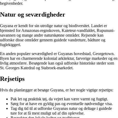
begivenheder.
Natur og seværdigheder
Guyana er kendt for sin utrolige natur og biodiversitet. Landet er
hjemsted for Amazonas-regnskoven, Kaieteur-vandfaldet, Rupununi-
savannen og mange andre naturskønne områder. Rejsende kan
udforske disse områder gennem guidede vandreture, bådture og
fuglekiggeri.
En anden populær seværdighed er Guyanas hovedstad, Georgetown.
Byen har en charmerende kolonial arkitektur, farverige markeder og en
livlig atmosfære. Besøgende kan også udforske historiske steder som
St. Georges Katedral og Stabroek-markedet.
Rejsetips
Hvis du planlægger at besøge Guyana, er her nogle vigtige rejsetips:
Pak let og praktisk tøj, da vejret kan være varmt og fugtigt.
Sørg for at have en gyldig pas og eventuelle nødvendige visa.
Tag dig tid til at udforske Guyanas natur og deltage i guidede
ture for at få mest muligt ud af din oplevelse.
Respekter den lokale kultur og traditioner.