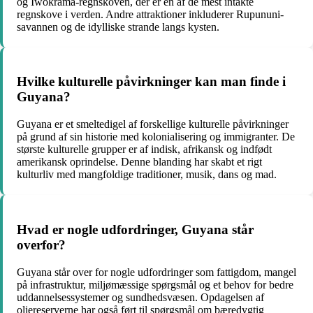
og Iwokrama-regnskoven, der er en af ​​de mest intakte
regnskove i verden. Andre attraktioner inkluderer Rupununi-
savannen og de idylliske strande langs kysten.
Hvilke kulturelle påvirkninger kan man finde i
Guyana?
Guyana er et smeltedigel af forskellige kulturelle påvirkninger
på grund af sin historie med kolonialisering og immigranter. De
største kulturelle grupper er af indisk, afrikansk og indfødt
amerikansk oprindelse. Denne blanding har skabt et rigt
kulturliv med mangfoldige traditioner, musik, dans og mad.
Hvad er nogle udfordringer, Guyana står
overfor?
Guyana står over for nogle udfordringer som fattigdom, mangel
på infrastruktur, miljømæssige spørgsmål og et behov for bedre
uddannelsessystemer og sundhedsvæsen. Opdagelsen af ​​
oliereserverne har også ført til spørgsmål om bæredygtig