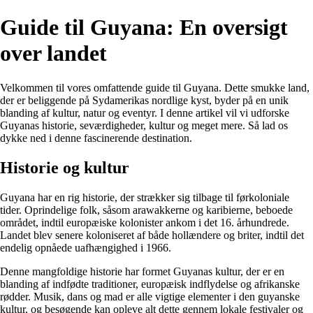
Guide til Guyana: En oversigt
over landet
Velkommen til vores omfattende guide til Guyana. Dette smukke land,
der er beliggende på Sydamerikas nordlige kyst, byder på en unik
blanding af kultur, natur og eventyr. I denne artikel vil vi udforske
Guyanas historie, seværdigheder, kultur og meget mere. Så lad os
dykke ned i denne fascinerende destination.
Historie og kultur
Guyana har en rig historie, der strækker sig tilbage til førkoloniale
tider. Oprindelige folk, såsom arawakkerne og karibierne, beboede
området, indtil europæiske kolonister ankom i det 16. århundrede.
Landet blev senere koloniseret af både hollændere og briter, indtil det
endelig opnåede uafhængighed i 1966.
Denne mangfoldige historie har formet Guyanas kultur, der er en
blanding af indfødte traditioner, europæisk indflydelse og afrikanske
rødder. Musik, dans og mad er alle vigtige elementer i den guyanske
kultur, og besøgende kan opleve alt dette gennem lokale festivaler og